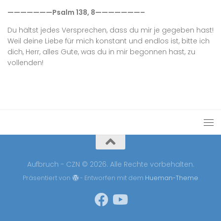
———————Psalm 138, 8———————–
Du hältst jedes Versprechen, dass du mir je gegeben hast!
Weil deine Liebe für mich konstant und endlos ist, bitte ich
dich, Herr, alles Gute, was du in mir begonnen hast, zu
vollenden!
Aufbruch - CZN © 2026. Alle Rechte vorbehalten.
Präsentiert von
- Entworfen mit dem
Hueman-Theme