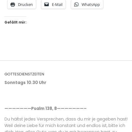
Drucken
E-Mail
WhatsApp
Gefällt mir:
GOTTESDIENSTZEITEN
Sonntags
10.30 Uhr
———————Psalm 138, 8———————–
Du hältst jedes Versprechen, dass du mir je gegeben hast!
Weil deine Liebe für mich konstant und endlos ist, bitte ich
dich, Herr, alles Gute, was du in mir begonnen hast, zu