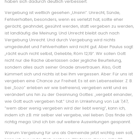
haben sich dadurch deutlich verbessert.
Vergebung ist weltlich gesehen „Unsinn“. Unrecht, Sünde,
Fehlverhalten, besonders, wenn es verletzt hat, sollte eher
gerächt, geahndet, gesühnt werden, statt vergeben zu werden,
ist landläufig die Meinung. Und Unrecht bleibt auch nach
Vergebung Unrecht. Und durch Vergebung wird nichts
umgedeutet und Fehlverhalten wird nicht gut. Aber Paulus sagt:
„rächt euch nicht selbst, Geliebte, Röm 12,19“. Wir sollen Gott
nicht nur die Rache überlassen oder jegliche Beurteilung,
sondern alles auch seiner Gnade anvertrauen. Also, Gott
kümmert sich und nichts ist bei Ihm vergessen. Aber: Für uns ist
vergeben eine Chance zur Freiheit. Es ist ein Lebenselixier. Z. B.
bei „Sozo“ erleben wir wie befreiend, vergeben wirkt und es
verändert uns hin zu der Gesinnung Gottes: „vergebt einander,
wie Gott euch vergeben hat.“ Und in Umkehrung von Luk 7,47,
“wem aber wenig vergeben wird der liebt wenig“, kann ich,
indem ich z.B. mir selber viel vergebe, viel lieben. Das finde ich
richtig mega. Und ich bin auf weitere Auswirkungen gespannt.
Warum Vergebung für uns als Gemeinde jetzt wichtig sein soll,