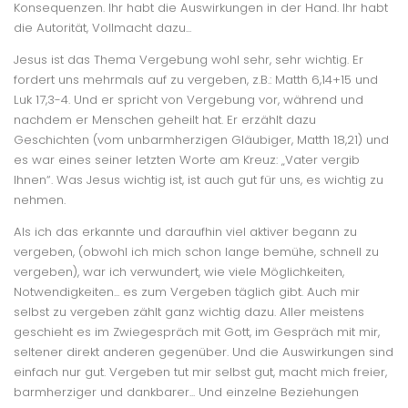
Konsequenzen. Ihr habt die Auswirkungen in der Hand. Ihr habt
die Autorität, Vollmacht dazu...
Jesus ist das Thema Vergebung wohl sehr, sehr wichtig. Er
fordert uns mehrmals auf zu vergeben, z.B.: Matth 6,14+15 und
Luk 17,3-4. Und er spricht von Vergebung vor, während und
nachdem er Menschen geheilt hat. Er erzählt dazu
Geschichten (vom unbarmherzigen Gläubiger, Matth 18,21) und
es war eines seiner letzten Worte am Kreuz: „Vater vergib
Ihnen“. Was Jesus wichtig ist, ist auch gut für uns, es wichtig zu
nehmen.
Als ich das erkannte und daraufhin viel aktiver begann zu
vergeben, (obwohl ich mich schon lange bemühe, schnell zu
vergeben), war ich verwundert, wie viele Möglichkeiten,
Notwendigkeiten... es zum Vergeben täglich gibt. Auch mir
selbst zu vergeben zählt ganz wichtig dazu. Aller meistens
geschieht es im Zwiegespräch mit Gott, im Gespräch mit mir,
seltener direkt anderen gegenüber. Und die Auswirkungen sind
einfach nur gut. Vergeben tut mir selbst gut, macht mich freier,
barmherziger und dankbarer... Und einzelne Beziehungen