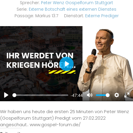
Sprecher:
Peter Wenz Gospelforum Stuttgart
Serie:
Externe Botschaft eines externen Dienstes
Passage:
Markus 13:7
Dienstart:
Externe Prediger
Play
-47:44
Play
Mute
Settings
Ent
ful
Wir haben uns heute die ersten 25 Minuten von Peter Wenz
(Gospelforum Stuttgart) Predigt vom 27.02.2022
angeschaut.. www.gospel-forum.de/