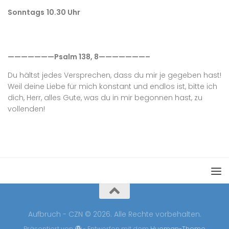
Sonntags
10.30 Uhr
———————Psalm 138, 8———————–
Du hältst jedes Versprechen, dass du mir je gegeben hast!
Weil deine Liebe für mich konstant und endlos ist, bitte ich
dich, Herr, alles Gute, was du in mir begonnen hast, zu
vollenden!
Aufbruch - CZN © 2026. Alle Rechte vorbehalten.
Präsentiert von
- Entworfen mit dem
Hueman-Theme