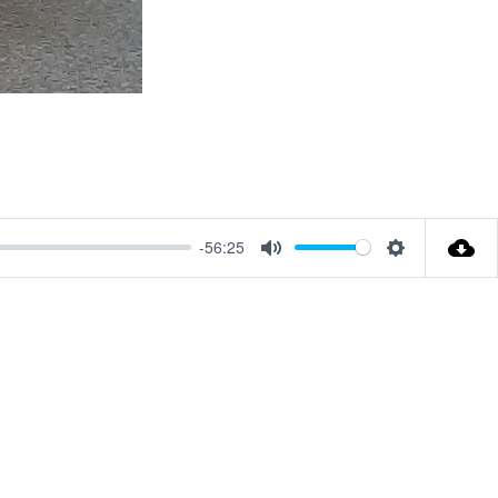
-56:25
Mute
Settings