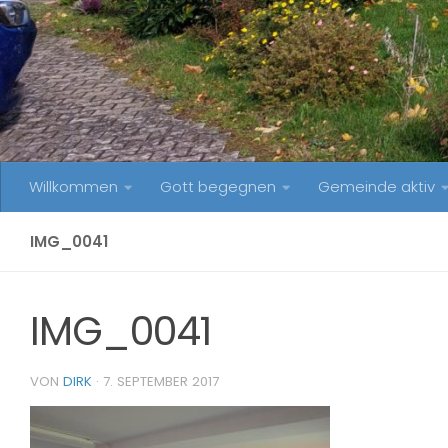
Willkommen
Gott begegnen
Gemeinde aktiv
IMG_0041
IMG_0041
VON
DIRK
·
7. SEPTEMBER 2017